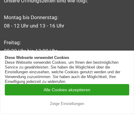
Unsere Öffnungszeiten sind wie folgt:
Montag bis Donnerstag:
08 - 12 Uhr und 13 - 16 Uhr
Freitag:
08:00 Uhr bis 13:00 Uhr
Diese Webseite verwendet Cookies
Diese Webseite verwendet Cookies, um Ihnen den bestmöglichen
Wir sind ein kleines Familienunternehmen!
Service zu gewährleisten. Sie haben die Möglichkeit über die
Einstellungen einzusehen, welche Cookies genutzt werden und der
Daher bitten wir um Verständnis,
Verwendung zuzustimmen. Sie haben auch die Möglichkeit, Ihre
Einwilligung jederzeit zu widerrufen.
dass wir an
Wochenenden, Brücken- sowie Feiertagen
Alle Cookies akzeptieren
geschlossen
haben!
Zeige Einstellungen
News